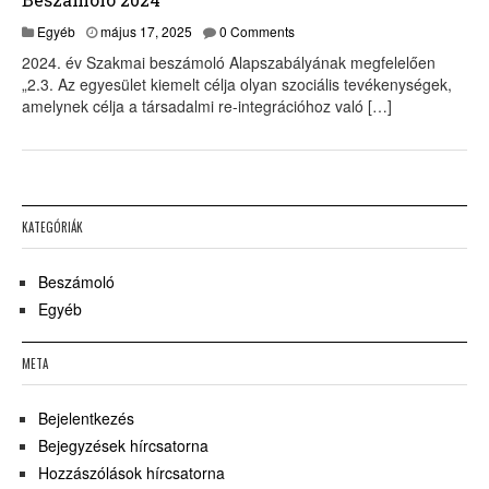
m
Egyéb
május 17, 2025
0 Comments
á
2024. év Szakmai beszámoló Alapszabályának megfelelően
j
„2.3. Az egyesület kiemelt célja olyan szociális tevékenységek,
u
amelynek célja a társadalmi re-integrációhoz való […]
s
1
7
,
2
0
2
KATEGÓRIÁK
5
Beszámoló
Egyéb
META
Bejelentkezés
Bejegyzések hírcsatorna
Hozzászólások hírcsatorna