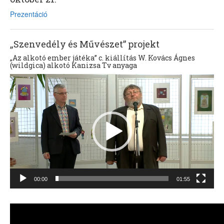
Prezentáció
„Szenvedély és Művészet” projekt
„Az alkotó ember játéka” c. kiállítás W. Kovács Ágnes
(wildgica) alkotó Kanizsa Tv anyaga
Videólejátszó
00:00
01:55