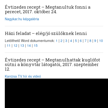
Évtizedes recept – Megtanultuk fonni a
perecet, 2017. október 24.
Nagykar.hu képgaléria
Házi feladat – elég/jó szülőknek lenni
Letölthető Word dokumentumok:
1
|
2
|
3
|
4
|
5
|
6
|
7
|
8
|
9
|
10
|
11
|
12
|
13
|
14
|
15
Évtizedes recept – Megtanulhattak kuglófot
sütni a könyvtár látogatói, 2017. szeptember
12.
Kanizsa TV hír és videó