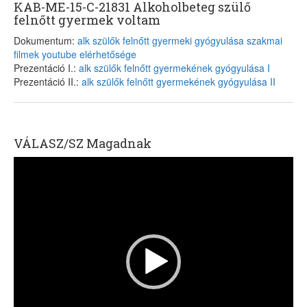
KAB-ME-15-C-21831 Alkoholbeteg szülő
felnőtt gyermek voltam
Dokumentum:
alk szülők felnőtt gyermeki gyógyulása szakmai
filmek youtube elérhetősége
Prezentáció I.:
alk szülők felnőtt gyermekének gyógyulása I
Prezentáció II.:
alk szülők felnőtt gyermekének gyógyulása II
VÁLASZ/SZ Magadnak
Videólejátszó