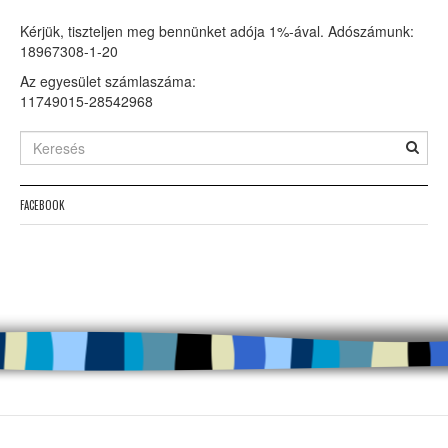
Kérjük, tiszteljen meg bennünket adója 1%-ával. Adószámunk:
18967308-1-20
Az egyesület számlaszáma:
11749015-28542968
FACEBOOK