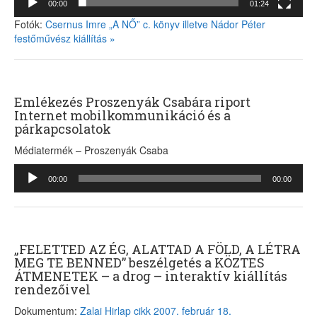
00:00
01:24
Fotók:
Csernus Imre „A NŐ” c. könyv illetve Nádor Péter
festőművész kiállítás »
Emlékezés Proszenyák Csabára riport
Internet mobilkommunikáció és a
párkapcsolatok
Médiatermék – Proszenyák Csaba
Audió
00:00
00:00
lejátszó
„FELETTED AZ ÉG, ALATTAD A FÖLD, A LÉTRA
MEG TE BENNED” beszélgetés a KÖZTES
ÁTMENETEK – a drog – interaktív kiállítás
rendezőivel
Dokumentum:
Zalai Hirlap cikk 2007. február 18.