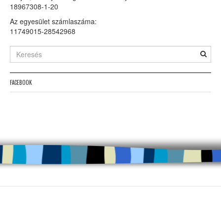
18967308-1-20
Az egyesület számlaszáma:
11749015-28542968
FACEBOOK