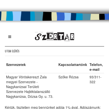
UTCAI ELÉRÉS
Szervezetek
Kapcsolattartónk
Telefon,
e-mail
Magyar Vöröskereszt Zala
Szőke Rózsa
93/311-
megyei Szervezete -
322
Nagykanizsai Területi
Szervezete Hajléktalanszálló
Nagykanizsa, Dózsa Gy. u. 73.
Kérjük, tiszteljen meg bennünket adója 1%-ával. Adószámunk: