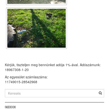
Kérjük, tiszteljen meg bennünket adója 1%-ával. Adószámunk:
18967308-1-20
Az egyesület számlaszáma:
11749015-28542968
FACEBOOK