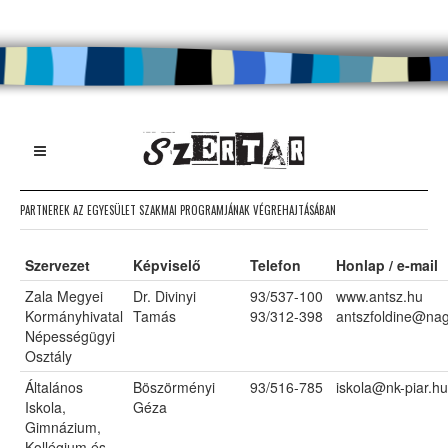
PARTNEREK AZ EGYESÜLET SZAKMAI PROGRAMJÁNAK VÉGREHAJTÁSÁBAN
Szervezet
Képviselő
Telefon
Honlap / e-mail
Zala Megyei
Dr. Divinyi
93/537-100
www.antsz.hu
Kormányhivatal
Tamás
93/312-398
antszfoldine@nag
Népességügyi
Osztály
Általános
Böszörményi
93/516-785
iskola@nk-piar.hu
Iskola,
Géza
Gimnázium,
Kollégium és