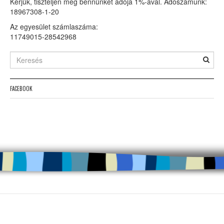
Kérjük, tiszteljen meg bennünket adója 1%-ával. Adószámunk:
18967308-1-20
Az egyesület számlaszáma:
11749015-28542968
FACEBOOK