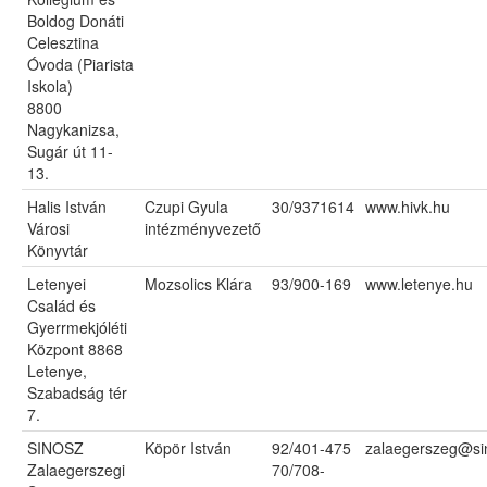
Boldog Donáti
Celesztina
Óvoda (Piarista
Iskola)
8800
Nagykanizsa,
Sugár út 11-
13.
Halis István
Czupi Gyula
30/9371614
www.hivk.hu
Városi
intézményvezető
Könyvtár
Letenyei
Mozsolics Klára
93/900-169
www.letenye.hu
Család és
Gyerrmekjóléti
Központ 8868
Letenye,
Szabadság tér
7.
SINOSZ
Köpör István
92/401-475
zalaegerszeg@si
Zalaegerszegi
70/708-