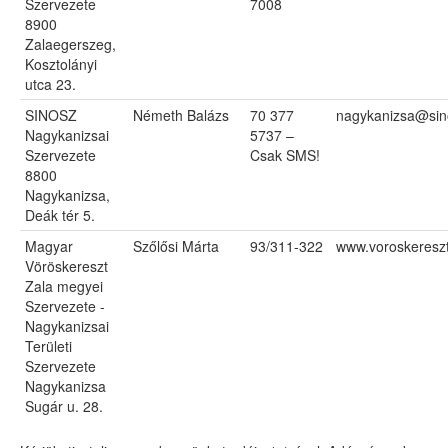
Szervezete
7008
8900
Zalaegerszeg,
Kosztolányi
utca 23.
SINOSZ
Németh Balázs
70 377
nagykanizsa@sin
Nagykanizsai
5737 –
Szervezete
Csak SMS!
8800
Nagykanizsa,
Deák tér 5.
Magyar
Szőlősi Márta
93/311-322
www.voroskeresz
Vöröskereszt
Zala megyei
Szervezete -
Nagykanizsai
Területi
Szervezete
Nagykanizsa
Sugár u. 28.