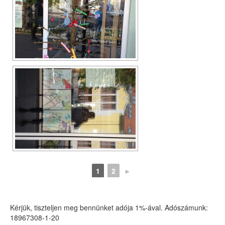
1
2
►
Kérjük, tiszteljen meg bennünket adója 1%-ával. Adószámunk:
18967308-1-20