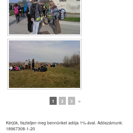
1
2
3
►
Kérjük, tiszteljen meg bennünket adója 1%-ával. Adószámunk:
18967308-1-20