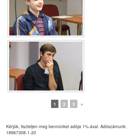
1
2
3
►
Kérjük, tiszteljen meg bennünket adója 1%-ával. Adószámunk:
18967308-1-20