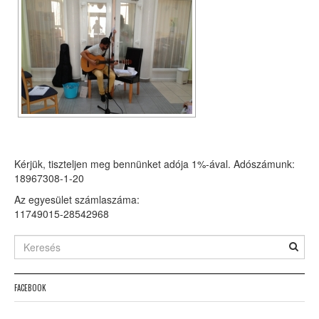
Kérjük, tiszteljen meg bennünket adója 1%-ával. Adószámunk:
18967308-1-20
Az egyesület számlaszáma:
11749015-28542968
FACEBOOK