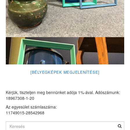
[BÉLYEGKÉPEK MEGJELENÍTÉSE]
Kérjük, tiszteljen meg bennünket adója 1%-ával. Adószámunk:
18967308-1-20
Az egyesület számlaszáma:
11749015-28542968