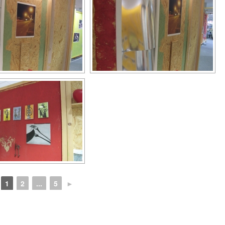
1
2
...
5
►