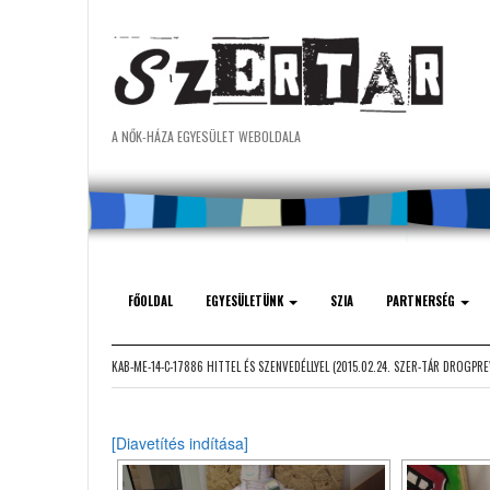
A NŐK-HÁZA EGYESÜLET WEBOLDALA
FŐOLDAL
EGYESÜLETÜNK
SZIA
PARTNERSÉG
KAB-ME-14-C-17886 HITTEL ÉS SZENVEDÉLLYEL (2015.02.24. SZER-TÁR DROGPRE
[Diavetítés indítása]