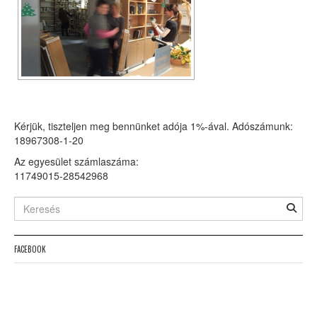
Kérjük, tiszteljen meg bennünket adója 1%-ával. Adószámunk:
18967308-1-20
Az egyesület számlaszáma:
11749015-28542968
FACEBOOK