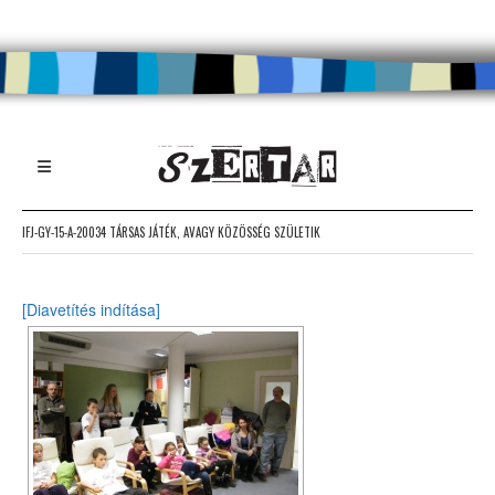
IFJ-GY-15-A-20034 TÁRSAS JÁTÉK, AVAGY KÖZÖSSÉG SZÜLETIK
[Diavetítés indítása]