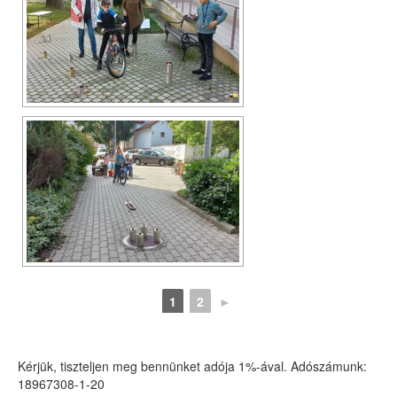
1
2
►
Kérjük, tiszteljen meg bennünket adója 1%-ával. Adószámunk:
18967308-1-20