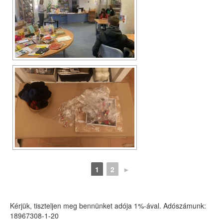
1
2
►
Kérjük, tiszteljen meg bennünket adója 1%-ával. Adószámunk:
18967308-1-20