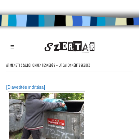
ÁTMENETI SZÁLLÓI ÖNKÉNTESKEDÉS – UTCAI ÖNKÉNTESKEDÉS
[Diavetítés indítása]