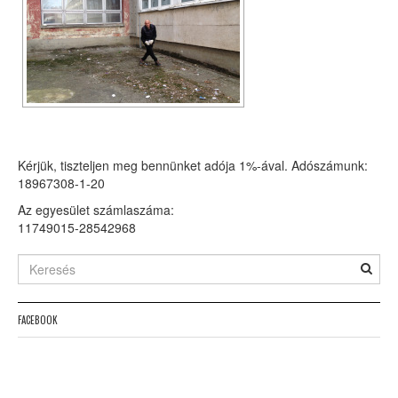
Kérjük, tiszteljen meg bennünket adója 1%-ával. Adószámunk:
18967308-1-20
Az egyesület számlaszáma:
11749015-28542968
FACEBOOK