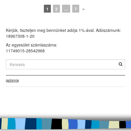
1
2
...
7
►
Kérjük, tiszteljen meg bennünket adója 1%-ával. Adószámunk:
18967308-1-20
Az egyesület számlaszáma:
11749015-28542968
FACEBOOK