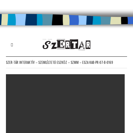
SZER-TÁR INTERAKTÍV – SZEMLÉLTETŐ ESZKÖZ – SZMM – ESZA KAB-PR-07-B-0169