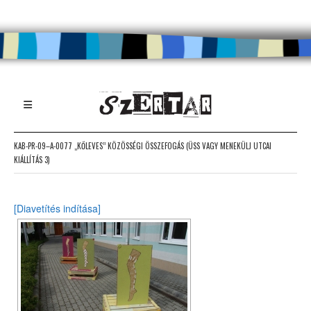
KAB-PR-09–A-0077 „KŐLEVES” KÖZÖSSÉGI ÖSSZEFOGÁS (ÜSS VAGY MENEKÜLJ UTCAI
KIÁLLÍTÁS 3)
[Diavetítés indítása]