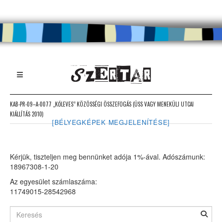
KAB-PR-09–A-0077 „KŐLEVES” KÖZÖSSÉGI ÖSSZEFOGÁS (ÜSS VAGY MENEKÜLJ UTCAI
KIÁLLÍTÁS 2010)
[BÉLYEGKÉPEK MEGJELENÍTÉSE]
Kérjük, tiszteljen meg bennünket adója 1%-ával. Adószámunk:
18967308-1-20
Az egyesület számlaszáma:
11749015-28542968