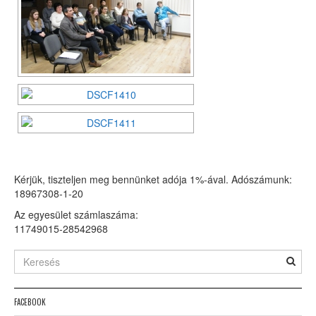
Kérjük, tiszteljen meg bennünket adója 1%-ával. Adószámunk:
18967308-1-20
Az egyesület számlaszáma:
11749015-28542968
FACEBOOK