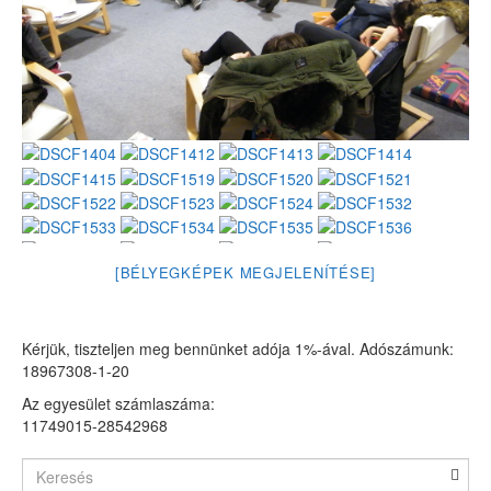
[BÉLYEGKÉPEK MEGJELENÍTÉSE]
Kérjük, tiszteljen meg bennünket adója 1%-ával. Adószámunk:
18967308-1-20
Az egyesület számlaszáma:
11749015-28542968